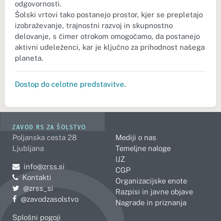
odgovornosti.
Šolski vrtovi tako postanejo prostor, kjer se prepletajo
izobraževanje, trajnostni razvoj in skupnostno
delovanje, s čimer otrokom omogočamo, da postanejo
aktivni udeleženci, kar je ključno za prihodnost našega
planeta.
Dostop do celotne predstavitve
.
ZAVOD RS ZA ŠOLSTVO
Poljanska cesta 28
Mediji o nas
Ljubljana
Temeljne naloge
IJZ
Pošljite e-mail na
info@zrss.si
CGP
Kontakti
Organizacijske enote
Pojdite na Twitter:
@zrss_si
Razpisi in javne objave
Pojdite na Facebook:
@zavodzasolstvo
Nagrade in priznanja
Splošni pogoji