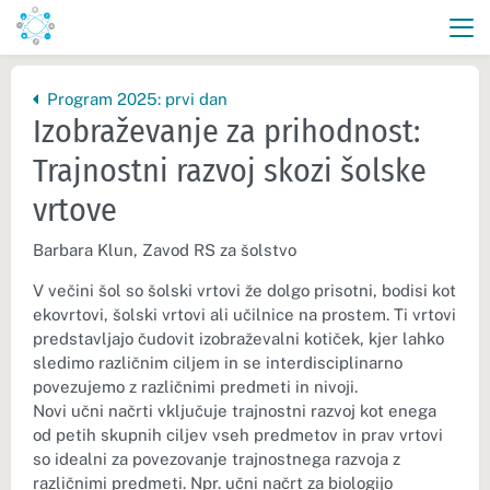
Nazaj na vrhnjo stran:
Program 2025: prvi dan
Izobraževanje za prihodnost:
Trajnostni razvoj skozi šolske
vrtove
Barbara Klun, Zavod RS za šolstvo
V večini šol so šolski vrtovi že dolgo prisotni, bodisi kot
ekovrtovi, šolski vrtovi ali učilnice na prostem. Ti vrtovi
predstavljajo čudovit izobraževalni kotiček, kjer lahko
sledimo različnim ciljem in se interdisciplinarno
povezujemo z različnimi predmeti in nivoji.
Novi učni načrti vključuje trajnostni razvoj kot enega
od petih skupnih ciljev vseh predmetov in prav vrtovi
so idealni za povezovanje trajnostnega razvoja z
različnimi predmeti. Npr. učni načrt za biologijo