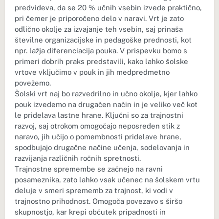
predvideva, da se 20 % učnih vsebin izvede praktično,
pri čemer je priporočeno delo v naravi. Vrt je zato
odlično okolje za izvajanje teh vsebin, saj prinaša
številne organizacijske in pedagoške prednosti, kot
npr. lažja diferenciacija pouka. V prispevku bomo s
primeri dobrih praks predstavili, kako lahko šolske
vrtove vključimo v pouk in jih medpredmetno
povežemo.
Šolski vrt naj bo razvedrilno in učno okolje, kjer lahko
pouk izvedemo na drugačen način in je veliko več kot
le pridelava lastne hrane. Ključni so za trajnostni
razvoj, saj otrokom omogočajo neposreden stik z
naravo, jih učijo o pomembnosti pridelave hrane,
spodbujajo drugačne načine učenja, sodelovanja in
razvijanja različnih ročnih spretnosti.
Trajnostne spremembe se začnejo na ravni
posameznika, zato lahko vsak učenec na šolskem vrtu
deluje v smeri sprememb za trajnost, ki vodi v
trajnostno prihodnost. Omogoča povezavo s širšo
skupnostjo, kar krepi občutek pripadnosti in